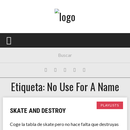
Menú Principal
PORTADA
CONCIERTOS
FESTIVALES
PLAYLISTS
Etiqueta: No Use For A Name
EXPOSICIONES
HISTORIAS
PLAYLISTS
SKATE AND DESTROY
Coge la tabla de skate pero no hace falta que destruyas