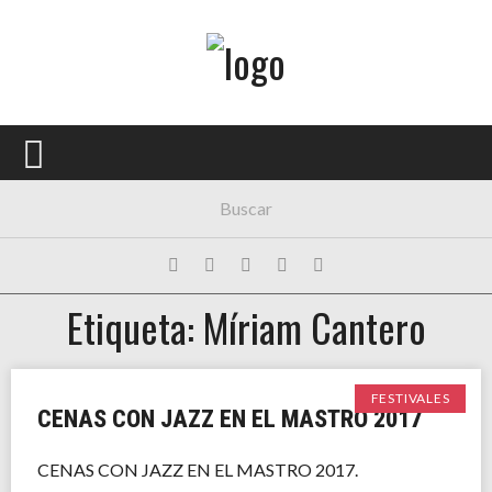
Menú Principal
PORTADA
CONCIERTOS
FESTIVALES
PLAYLISTS
Etiqueta: Míriam Cantero
EXPOSICIONES
HISTORIAS
FESTIVALES
CENAS CON JAZZ EN EL MASTRO 2017
CENAS CON JAZZ EN EL MASTRO 2017.