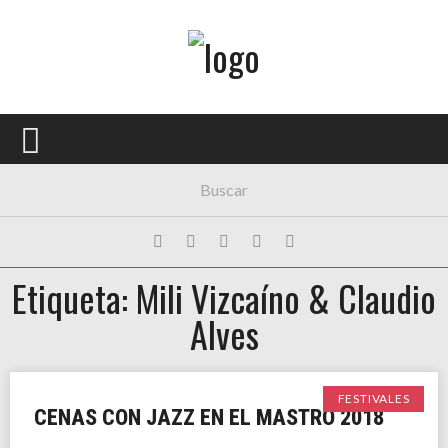
Menú Principal
PORTADA
CONCIERTOS
FESTIVALES
PLAYLISTS
Etiqueta: Mili Vizcaíno & Claudio
EXPOSICIONES
Alves
HISTORIAS
FESTIVALES
CENAS CON JAZZ EN EL MASTRO 2018