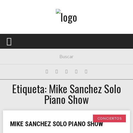
Menú Principal
PORTADA
CONCIERTOS
FESTIVALES
PLAYLISTS
Etiqueta: Mike Sanchez Solo
EXPOSICIONES
Piano Show
HISTORIAS
CONCIERTOS
MIKE SANCHEZ SOLO PIANO SHOW