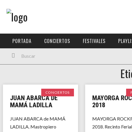
Menú Principal
PORTADA
PORTADA
CONCIERTOS
FESTIVALES
PLAYL
CONCIERTOS
FESTIVALES
Et
PLAYLISTS
EXPOSICIONES
CONCIERTOS
JUAN ABARCA DE
MAYORGA ROC
HISTORIAS
MAMÁ LADILLA
2018
JUAN ABARCA de MAMÁ
MAYORGA ROCKF
LADILLA. Mastropiero
2018. Recinto Ferial