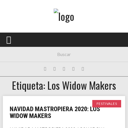
Menú Principal
PORTADA
CONCIERTOS
FESTIVALES
PLAYLISTS
Etiqueta: Los Widow Makers
EXPOSICIONES
HISTORIAS
FESTIVALES
NAVIDAD MASTROPIERA 2020: LOS
WIDOW MAKERS