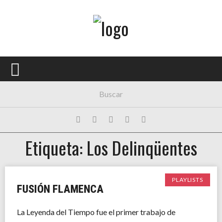
Menú Principal
PORTADA
CONCIERTOS
FESTIVALES
PLAYLISTS
Etiqueta: Los Delinqüentes
EXPOSICIONES
HISTORIAS
PLAYLISTS
FUSIÓN FLAMENCA
La Leyenda del Tiempo fue el primer trabajo de