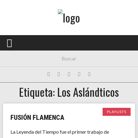
Menú Principal
PORTADA
CONCIERTOS
FESTIVALES
PLAYLISTS
Etiqueta: Los Aslándticos
EXPOSICIONES
HISTORIAS
PLAYLISTS
FUSIÓN FLAMENCA
La Leyenda del Tiempo fue el primer trabajo de