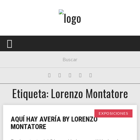
Menú Principal
PORTADA
CONCIERTOS
FESTIVALES
PLAYLISTS
Etiqueta: Lorenzo Montatore
EXPOSICIONES
HISTORIAS
EXPOSICIONES
AQUÍ HAY AVERÍA BY LORENZO
MONTATORE