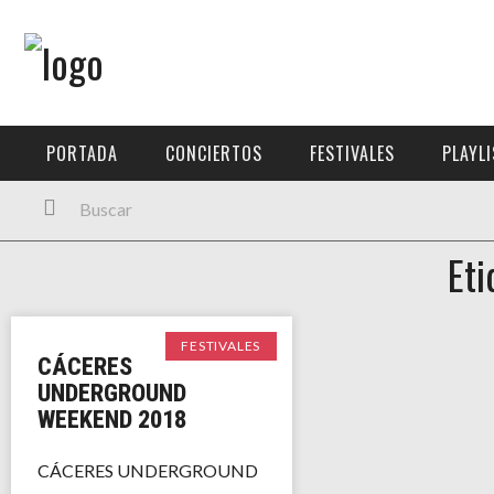
Menú Principal
PORTADA
PORTADA
CONCIERTOS
FESTIVALES
PLAYL
CONCIERTOS
FESTIVALES
Eti
PLAYLISTS
EXPOSICIONES
FESTIVALES
CÁCERES
HISTORIAS
UNDERGROUND
WEEKEND 2018
CÁCERES UNDERGROUND