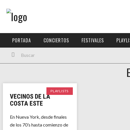
Menú Principal
PORTADA
PORTADA
CONCIERTOS
FESTIVALES
PLAYL
CONCIERTOS
FESTIVALES
PLAYLISTS
EXPOSICIONES
PLAYLISTS
VECINOS DE LA
HISTORIAS
COSTA ESTE
En Nueva York, desde finales
de los 70’s hasta comienzo de