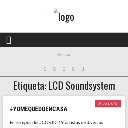
Menú Principal
PORTADA
CONCIERTOS
FESTIVALES
PLAYLISTS
Etiqueta: LCD Soundsystem
EXPOSICIONES
HISTORIAS
PLAYLISTS
#YOMEQUEDOENCASA
En tiempos del #COVID-19, artistas de diversos