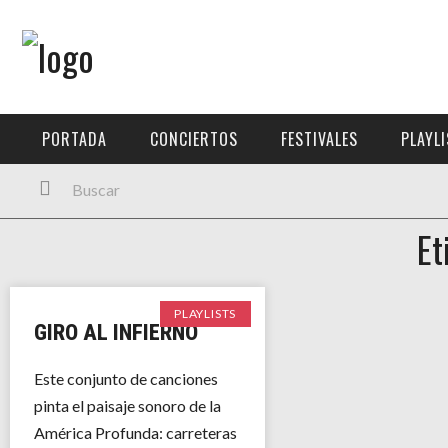
Menú Principal
PORTADA
PORTADA
CONCIERTOS
FESTIVALES
PLAYL
CONCIERTOS
FESTIVALES
Et
PLAYLISTS
EXPOSICIONES
PLAYLISTS
GIRO AL INFIERNO
HISTORIAS
Este conjunto de canciones
pinta el paisaje sonoro de la
América Profunda: carreteras