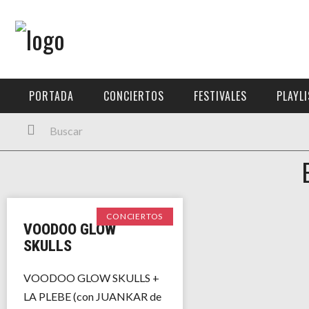
Menú Principal
PORTADA
PORTADA
CONCIERTOS
FESTIVALES
PLAYL
CONCIERTOS
FESTIVALES
PLAYLISTS
EXPOSICIONES
CONCIERTOS
VOODOO GLOW
HISTORIAS
SKULLS
VOODOO GLOW SKULLS +
LA PLEBE (con JUANKAR de