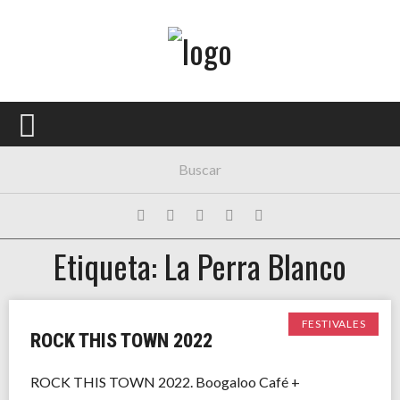
Menú Principal
PORTADA
CONCIERTOS
FESTIVALES
PLAYLISTS
Etiqueta: La Perra Blanco
EXPOSICIONES
HISTORIAS
FESTIVALES
ROCK THIS TOWN 2022
ROCK THIS TOWN 2022. Boogaloo Café +