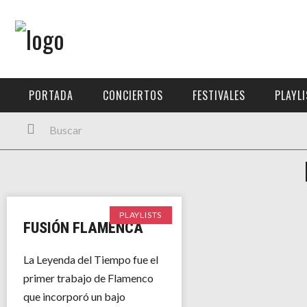
Menú Principal
PORTADA
PORTADA
CONCIERTOS
FESTIVALES
PLAYL
CONCIERTOS
FESTIVALES
PLAYLISTS
EXPOSICIONES
PLAYLISTS
FUSIÓN FLAMENCA
HISTORIAS
La Leyenda del Tiempo fue el
primer trabajo de Flamenco
que incorporó un bajo