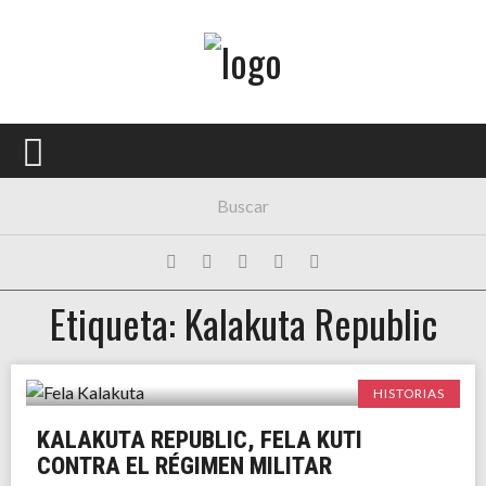
Menú Principal
PORTADA
CONCIERTOS
FESTIVALES
PLAYLISTS
Etiqueta: Kalakuta Republic
EXPOSICIONES
HISTORIAS
HISTORIAS
KALAKUTA REPUBLIC, FELA KUTI
CONTRA EL RÉGIMEN MILITAR