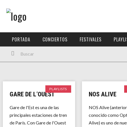
Menú Principal
PORTADA
PORTADA
CONCIERTOS
FESTIVALES
PLAYL
CONCIERTOS
FESTIVALES
PLAYLISTS
EXPOSICIONES
PLAYLISTS
GARE DE L’OUEST
NOS ALIVE
HISTORIAS
Gare de l'Est es una de las
NOS Alive (anterio
principales estaciones de tren
conocido como Op
de París. Con Gare de l'Ouest
Alive) es uno de nue