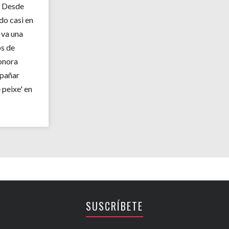
. Desde
do casi en
 va una
os de
sonora
pañar
 peixe' en
SUSCRÍBETE