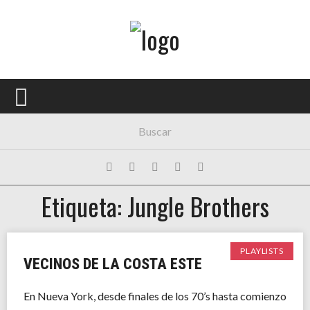
Menú Principal
PORTADA
CONCIERTOS
FESTIVALES
PLAYLISTS
Etiqueta: Jungle Brothers
EXPOSICIONES
HISTORIAS
PLAYLISTS
VECINOS DE LA COSTA ESTE
En Nueva York, desde finales de los 70’s hasta comienzo