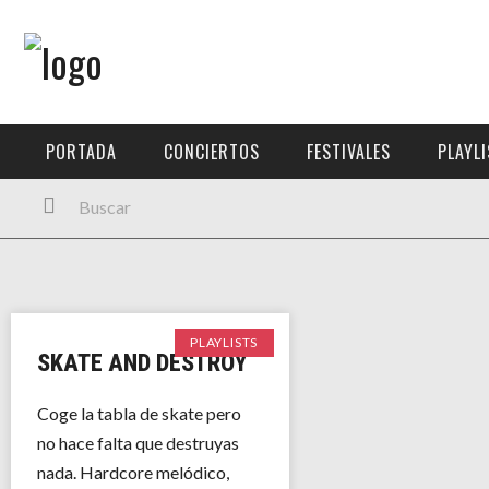
Menú Principal
PORTADA
PORTADA
CONCIERTOS
FESTIVALES
PLAYL
CONCIERTOS
FESTIVALES
PLAYLISTS
EXPOSICIONES
PLAYLISTS
SKATE AND DESTROY
HISTORIAS
Coge la tabla de skate pero
no hace falta que destruyas
nada. Hardcore melódico,