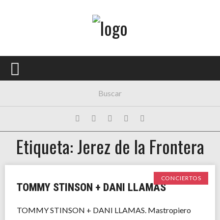
Menú Principal
PORTADA
CONCIERTOS
FESTIVALES
PLAYLISTS
Etiqueta: Jerez de la Frontera
EXPOSICIONES
HISTORIAS
CONCIERTOS
TOMMY STINSON + DANI LLAMAS
TOMMY STINSON + DANI LLAMAS. Mastropiero