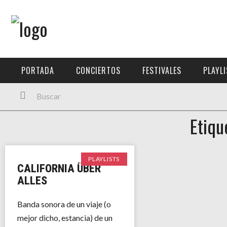
Menú Principal
PORTADA
PORTADA
CONCIERTOS
FESTIVALES
PLAYL
CONCIERTOS
FESTIVALES
Etiqu
PLAYLISTS
EXPOSICIONES
PLAYLISTS
CALIFORNIA ÜBER
HISTORIAS
ALLES
Banda sonora de un viaje (o
mejor dicho, estancia) de un