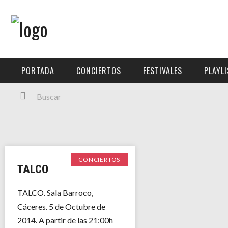
Menú Principal
PORTADA
PORTADA
CONCIERTOS
FESTIVALES
PLAYL
CONCIERTOS
FESTIVALES
PLAYLISTS
EXPOSICIONES
CONCIERTOS
TALCO
HISTORIAS
TALCO. Sala Barroco,
Cáceres. 5 de Octubre de
2014. A partir de las 21:00h