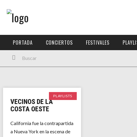
Menú Principal
PORTADA
PORTADA
CONCIERTOS
FESTIVALES
PLAYL
CONCIERTOS
FESTIVALES
PLAYLISTS
EXPOSICIONES
PLAYLISTS
VECINOS DE LA
HISTORIAS
COSTA OESTE
California fue la contrapartida
a Nueva York en la escena de