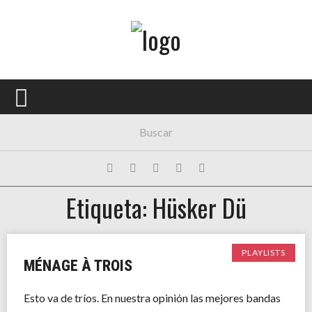
Menú Principal
PORTADA
CONCIERTOS
FESTIVALES
PLAYLISTS
Etiqueta: Hüsker Dü
EXPOSICIONES
HISTORIAS
PLAYLISTS
MÉNAGE À TROIS
Esto va de tríos. En nuestra opinión las mejores bandas