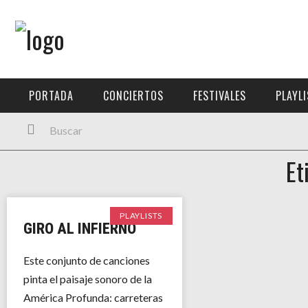
Menú Principal
PORTADA
PORTADA
CONCIERTOS
FESTIVALES
PLAYL
CONCIERTOS
FESTIVALES
Et
PLAYLISTS
EXPOSICIONES
PLAYLISTS
GIRO AL INFIERNO
HISTORIAS
Este conjunto de canciones
pinta el paisaje sonoro de la
América Profunda: carreteras