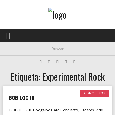
Menú Principal
PORTADA
CONCIERTOS
FESTIVALES
PLAYLISTS
Etiqueta: Experimental Rock
EXPOSICIONES
HISTORIAS
CONCIERTOS
BOB LOG III
BOB LOG III. Boogaloo Café Concierto, Cáceres. 7 de