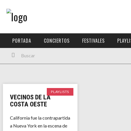
Menú Principal
PORTADA
PORTADA
CONCIERTOS
FESTIVALES
PLAYL
CONCIERTOS
FESTIVALES
PLAYLISTS
EXPOSICIONES
PLAYLISTS
VECINOS DE LA
HISTORIAS
COSTA OESTE
California fue la contrapartida
a Nueva York en la escena de