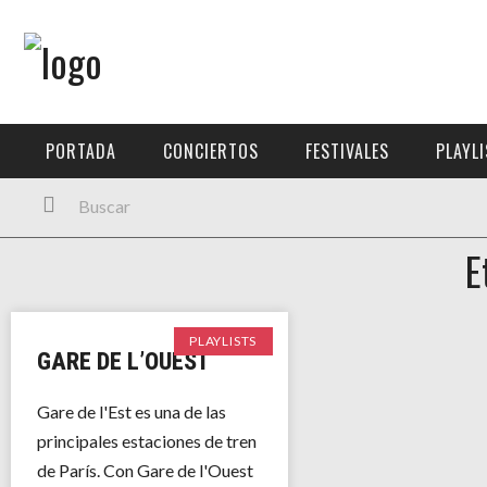
Menú Principal
PORTADA
PORTADA
CONCIERTOS
FESTIVALES
PLAYL
CONCIERTOS
FESTIVALES
E
PLAYLISTS
EXPOSICIONES
PLAYLISTS
GARE DE L’OUEST
HISTORIAS
Gare de l'Est es una de las
principales estaciones de tren
de París. Con Gare de l'Ouest