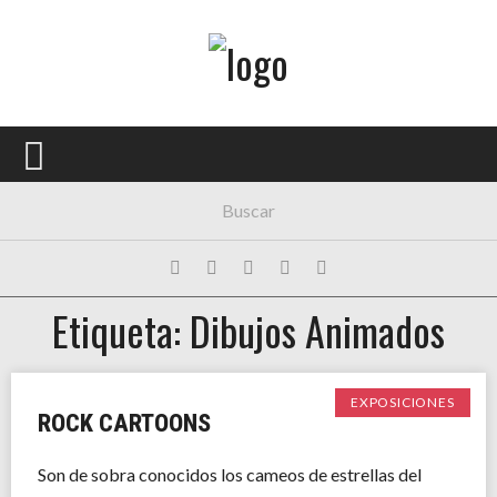
Menú Principal
PORTADA
CONCIERTOS
FESTIVALES
PLAYLISTS
Etiqueta: Dibujos Animados
EXPOSICIONES
HISTORIAS
EXPOSICIONES
ROCK CARTOONS
Son de sobra conocidos los cameos de estrellas del