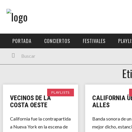
Menú Principal
PORTADA
PORTADA
CONCIERTOS
FESTIVALES
PLAYL
CONCIERTOS
FESTIVALES
Et
PLAYLISTS
EXPOSICIONES
PLAYLISTS
VECINOS DE LA
CALIFORNIA Ü
HISTORIAS
COSTA OESTE
ALLES
California fue la contrapartida
Banda sonora de un 
a Nueva York en la escena de
mejor dicho, estanci