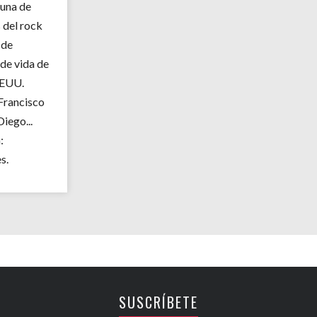
Cuna de
del rock
 de
 de vida de
EEUU.
 Francisco
Diego...
:
s.
SUSCRÍBETE