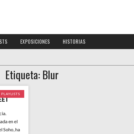
ISTS
EXPOSICIONES
HISTORIAS
Etiqueta: Blur
PLAYLISTS
EET
cia.
ada en el
l Soho, ha