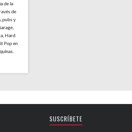
ia de la
través de
, pubs y
Garage,
ka, Hard
rit Pop en
quinas.
SUSCRÍBETE