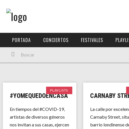
Menú Principal
PORTADA
PORTADA
CONCIERTOS
FESTIVALES
PLAYL
CONCIERTOS
FESTIVALES
PLAYLISTS
EXPOSICIONES
PLAYLISTS
#YOMEQUEDOENCASA
CARNABY STR
HISTORIAS
En tiempos del #COVID-19,
La calle por excelen
artistas de diversos géneros
Carnaby Street, situ
nos invitan a sus casas, ejercen
barrio londinense de