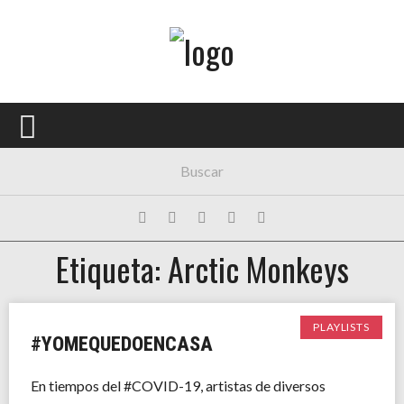
Menú Principal
PORTADA
CONCIERTOS
FESTIVALES
PLAYLISTS
Etiqueta: Arctic Monkeys
EXPOSICIONES
HISTORIAS
PLAYLISTS
#YOMEQUEDOENCASA
En tiempos del #COVID-19, artistas de diversos