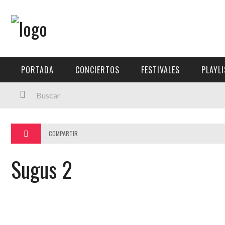
Menú Principal
PORTADA
PORTADA
CONCIERTOS
FESTIVALES
PLAYL
CONCIERTOS
FESTIVALES
PLAYLISTS
COMPARTIR
EXPOSICIONES
Sugus 2
HISTORIAS