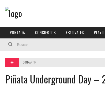
Menú Principal
PORTADA
PORTADA
CONCIERTOS
FESTIVALES
PLAYL
CONCIERTOS
FESTIVALES
PLAYLISTS
COMPARTIR
EXPOSICIONES
Piñata Underground Day –
HISTORIAS