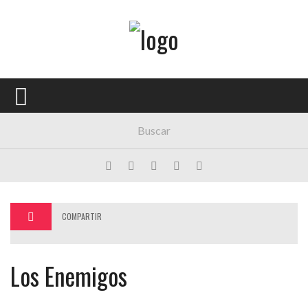
Menú Principal
PORTADA
CONCIERTOS
FESTIVALES
PLAYLISTS
EXPOSICIONES
COMPARTIR
HISTORIAS
Los Enemigos