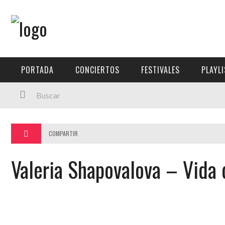
Menú Principal
PORTADA
PORTADA
CONCIERTOS
FESTIVALES
PLAYL
CONCIERTOS
FESTIVALES
PLAYLISTS
COMPARTIR
EXPOSICIONES
Valeria Shapovalova – Vida 
HISTORIAS