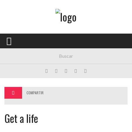
Menú Principal
PORTADA
CONCIERTOS
FESTIVALES
PLAYLISTS
EXPOSICIONES
COMPARTIR
HISTORIAS
Get a life