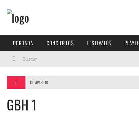
Menú Principal
PORTADA
PORTADA
CONCIERTOS
FESTIVALES
PLAYL
CONCIERTOS
FESTIVALES
PLAYLISTS
COMPARTIR
EXPOSICIONES
GBH 1
HISTORIAS