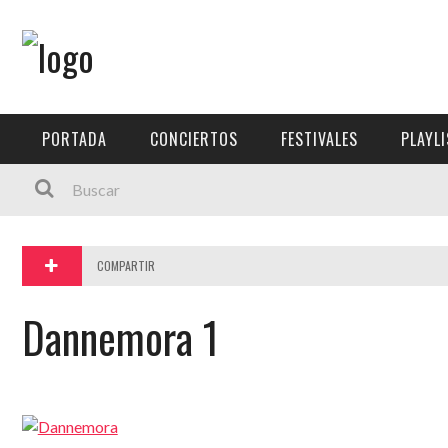
Menú Principal
PORTADA
PORTADA
CONCIERTOS
FESTIVALES
PLAYL
CONCIERTOS
FESTIVALES
PLAYLISTS
COMPARTIR
EXPOSICIONES
Dannemora 1
HISTORIAS