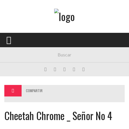
Menú Principal
PORTADA
CONCIERTOS
FESTIVALES
PLAYLISTS
EXPOSICIONES
COMPARTIR
HISTORIAS
Cheetah Chrome _ Señor No 4