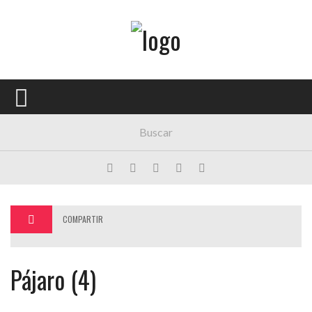
Menú Principal
PORTADA
CONCIERTOS
FESTIVALES
PLAYLISTS
EXPOSICIONES
COMPARTIR
HISTORIAS
Pájaro (4)