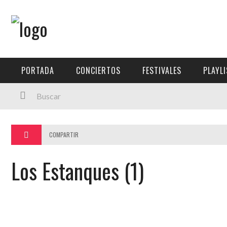
Menú Principal
PORTADA
PORTADA
CONCIERTOS
FESTIVALES
PLAYL
CONCIERTOS
FESTIVALES
PLAYLISTS
COMPARTIR
EXPOSICIONES
Los Estanques (1)
HISTORIAS